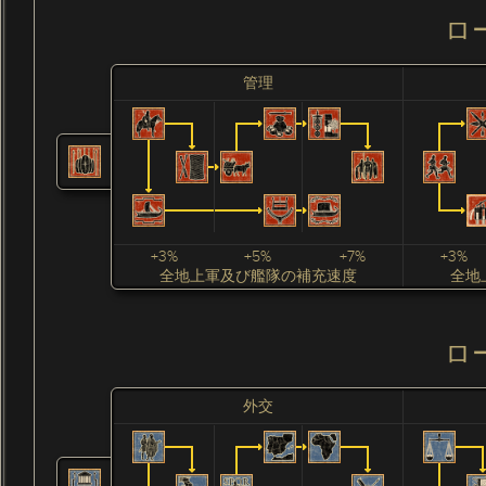
ロ
管理
+3%
+5%
+7%
+3%
全地上軍及び艦隊の補充速度
全地
ロ
外交