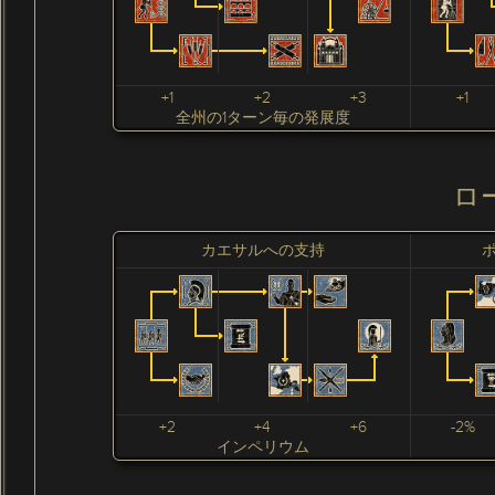
+1
+2
+3
+1
全州の1ターン毎の発展度
ロ
カエサルへの支持
+2
+4
+6
-2%
インペリウム