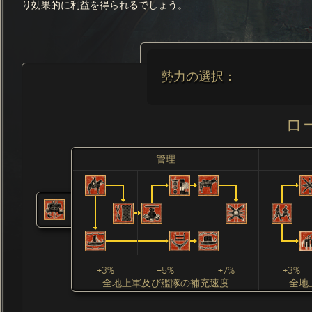
り効果的に利益を得られるでしょう。
勢力の選択：
ロ
管理
+3%
+5%
+7%
+3%
全地上軍及び艦隊の補充速度
全地