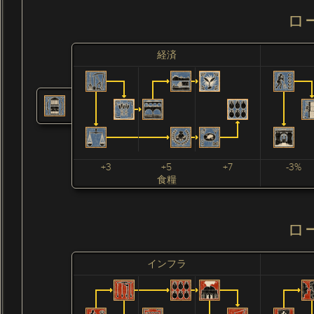
ロ
経済
+3
+5
+7
-3%
食糧
ロ
インフラ