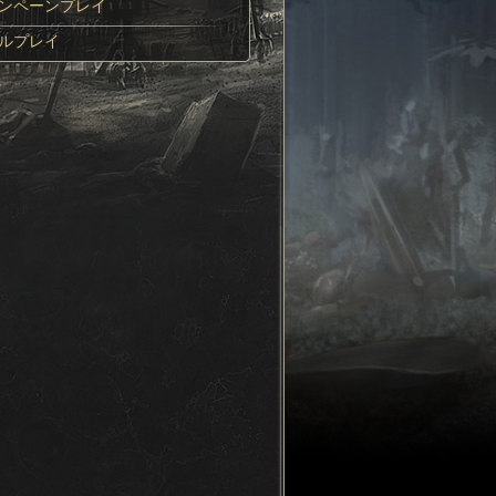
ンペーンプレイ
レイの目的
ルプレイ
力の選択
候の状況
細な設定
の配置
ャンペーンインターフェイス
軍との交戦
視界
への攻撃
闘インターフェース
包囲
軍旗
の運用
交易路の襲撃
募兵
補佐役
力の運営
封鎖
態勢
政治
陣形
の管理
戦闘の種類
軍の移動
外交
州、地域と都市
グループの作成
物
軍の補充
技術
財力
将軍と提督
包囲
部隊の合流と軍の統合
交易と財政
社会秩序
スパイ
アビリティ
経験値
イベントと影響
建設物の築造
名士
特性
戦勲と伝統
チャンピオン
士気