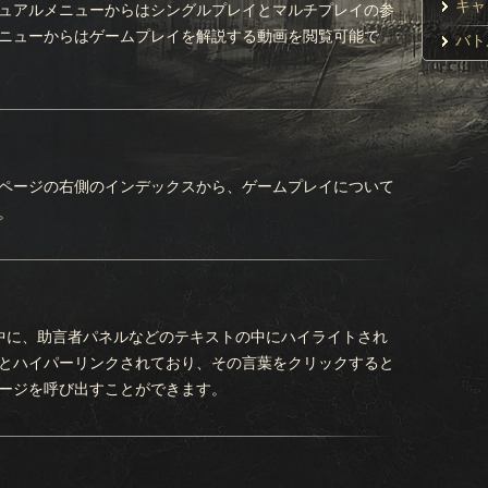
キャ
ュアルメニューからはシングルプレイとマルチプレイの参
ニューからはゲームプレイを解説する動画を閲覧可能で
プ
バト
勢
天
詳
軍
キ
敵
敵
戦
ページの右側のインデックスから、ゲームプレイについて
。
軍
勢
州
人
中に、助言者パネルなどのテキストの中にハイライトされ
とハイパーリンクされており、その言葉をクリックすると
ージを呼び出すことができます。