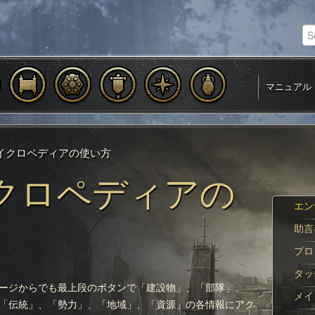
マニュアル
イクロペディアの使い方
クロペディアの
エン
助言
プロ
タッ
ージからでも最上段のボタンで「建設物」、「部隊」、
メイ
「伝統」、「勢力」、「地域」、「資源」の各情報にアク