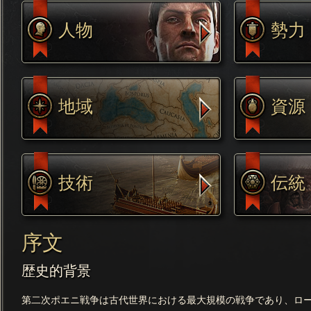
人物
勢力
地域
資源
技術
伝統
序文
歴史的背景
第二次ポエニ戦争は古代世界における最大規模の戦争であり、ロ