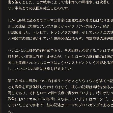
害を被りました。この戦争によって地中海での覇権争いは決着し
リア半島までの支配を確立したのです。
しかし終戦に至るまでローマは非常に困難な道を歩まねばなりま
ルカの遠征は大胆なアルプス越えからイタリアへの侵入へと続き
い詰めました。トレビア、トラシメヌス湖畔、そしてカンナエの
と同盟市の間に築かれていた信頼関係は揺らぎ、内部崩壊の瀬戸
ハンニバルは稀代の戦術家であり、その戦略も否定することはで
打ち砕いた将軍は存在しませんが、しかしローマの継戦能力は彼
国土を蹂躙されつつもローマはようやくスキピオという才能ある
し、ハンニバルの夢は終焉を迎えました。
第二次ポエニ戦争についてはポリュビオスとリウィウスが多くの
とも戦争を直接体験したわけではなく、彼らの記録は当時を知る
写しであり、それもローマ側の視点で書かれています。特にポリ
戦争においてカルタゴの破壊に立ち会っています）はカルタゴ、
していたことで有名で、彼の記述はローマのプロパガンダである
ん。