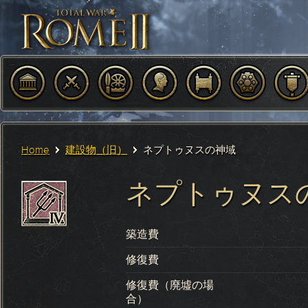
Home
建設物（旧）
ネプトゥヌスの神域
ネプトゥヌス
築造費
修復費
修復費（廃墟の場
合）