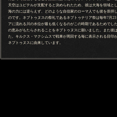
天空はユピテルが支配すると決められたため、彼は大海を領域と
海の力には逆らえず、どのような自信家のローマ人でも彼を崇拝
のです。ネプトゥヌスの祭礼であるネプトゥナリア祭は毎年7月2
アに流れる川の水位が最も低くなるのがこの時期であるためでし
の恵みがもたらされることをネプトゥヌスに願いました。また彼
た。キルクス・マクシムスで戦車が周回する毎に表示される目印
ネプトゥヌスに由来しています。