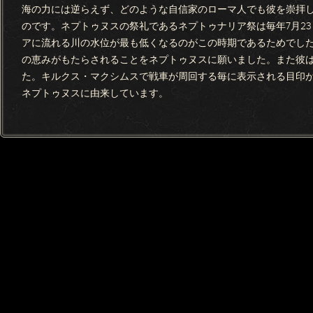
海の力には逆らえず、どのような自信家のローマ人でも彼を崇拝
のです。ネプトゥヌスの祭礼であるネプトゥナリア祭は毎年7月2
アに流れる川の水位が最も低くなるのがこの時期であるためでし
の恵みがもたらされることをネプトゥヌスに願いました。また彼
た。キルクス・マクシムスで戦車が周回する毎に表示される目印
ネプトゥヌスに由来しています。