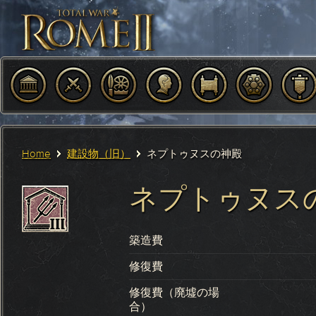
Home
建設物（旧）
ネプトゥヌスの神殿
ネプトゥヌス
築造費
修復費
修復費（廃墟の場
合）