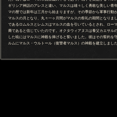
ギリシア神話のアレスと違い、マルスは雄々しく勇敢な美しい青
マの暦では新年は三月から始まりますが、その季節から軍事行動
マルスの月となり、丸々一ヶ月間がマルスの祭礼の期間となりま
であるロムルスとレムスはマルスの血を引いているとされ、ロー
裔であると信じていたのです。オクタウィアヌスは養父カエサル
した暁にはマルスに神殿を捧げると誓いました。彼はその誓約を
ルムにマルス・ウルトール（復讐者マルス）の神殿を建立しまし