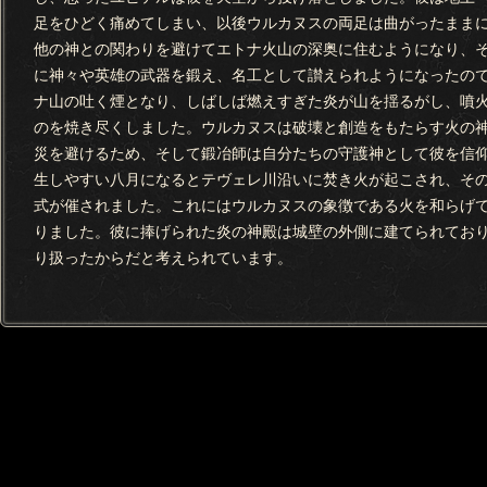
足をひどく痛めてしまい、以後ウルカヌスの両足は曲がったまま
他の神との関わりを避けてエトナ火山の深奥に住むようになり、
に神々や英雄の武器を鍛え、名工として讃えられようになったの
ナ山の吐く煙となり、しばしば燃えすぎた炎が山を揺るがし、噴
のを焼き尽くしました。ウルカヌスは破壊と創造をもたらす火の
災を避けるため、そして鍛冶師は自分たちの守護神として彼を信
生しやすい八月になるとテヴェレ川沿いに焚き火が起こされ、そ
式が催されました。これにはウルカヌスの象徴である火を和らげ
りました。彼に捧げられた炎の神殿は城壁の外側に建てられてお
り扱ったからだと考えられています。